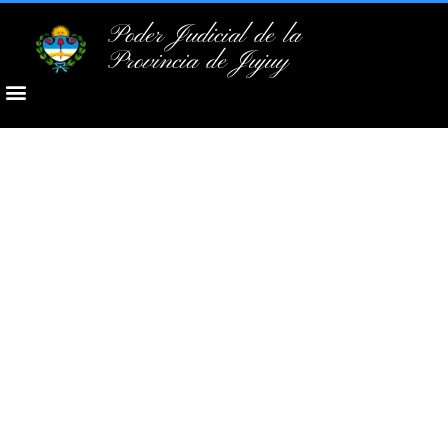
Poder Judicial de la
Provincia de Jujuy