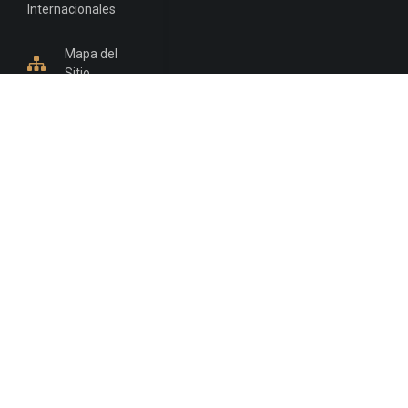
Internacionales
Mapa del
Sitio
INFORMACIÓN DE CONTACTO
Jujuy, Argentina
0388-4245300
Edificio Central : 0388-4245300
Suprema Corte de Justicia: 4245330 - 4245331 -
4245332 - 4245334 - 4245335
Juzgado Civil: 4245321 - 4245322 - 4245323 - 4245324
- 4245325
Edificio Ex-Panorama: 4245342
Tribunal de Familia - Vocalías 1, 2 y 3: 4245340