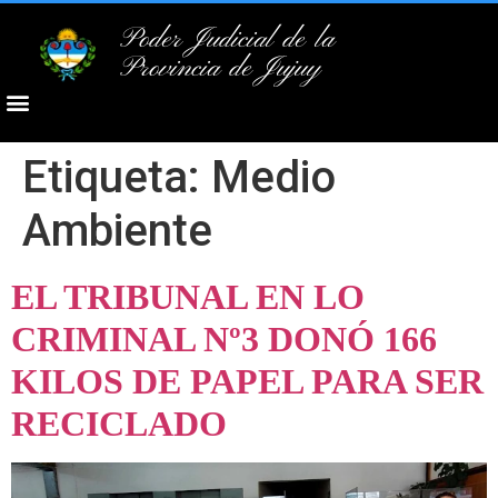
Poder Judicial de la
Provincia de Jujuy
Etiqueta:
Medio
Ambiente
EL TRIBUNAL EN LO
CRIMINAL Nº3 DONÓ 166
KILOS DE PAPEL PARA SER
RECICLADO