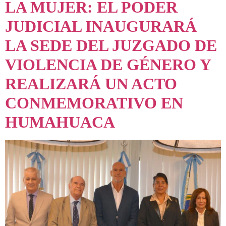
LA MUJER: EL PODER
JUDICIAL INAUGURARÁ
LA SEDE DEL JUZGADO DE
VIOLENCIA DE GÉNERO Y
REALIZARÁ UN ACTO
CONMEMORATIVO EN
HUMAHUACA