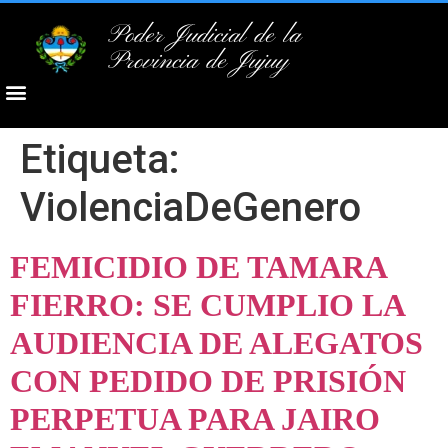
Poder Judicial de la
Provincia de Jujuy
Etiqueta:
ViolenciaDeGenero
FEMICIDIO DE TAMARA
FIERRO: SE CUMPLIO LA
AUDIENCIA DE ALEGATOS
CON PEDIDO DE PRISIÓN
PERPETUA PARA JAIRO