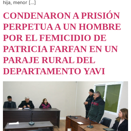
hija, menor […]
CONDENARON A PRISIÓN
PERPETUA A UN HOMBRE
POR EL FEMICIDIO DE
PATRICIA FARFAN EN UN
PARAJE RURAL DEL
DEPARTAMENTO YAVI