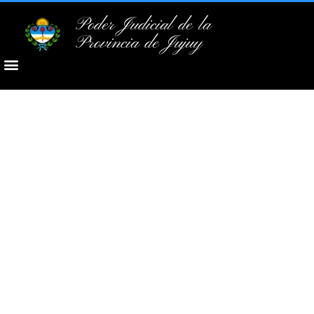
Poder Judicial de la
Provincia de Jujuy