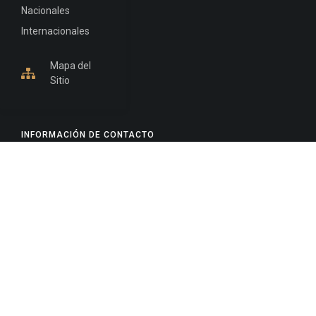
Nacionales
Internacionales
Mapa del
Sitio
INFORMACIÓN DE CONTACTO
Jujuy, Argentina
0388-4245300
Edificio Central : 0388-4245300
Suprema Corte de Justicia: 4245330 - 4245331 -
4245332 - 4245334 - 4245335
Juzgado Civil: 4245321 - 4245322 - 4245323 - 4245324
- 4245325
Edificio Ex-Panorama: 4245342