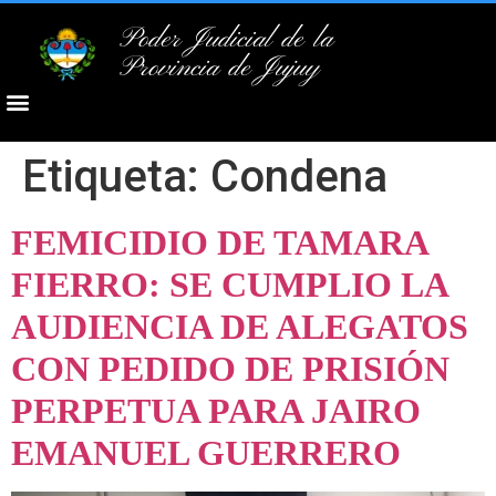
Poder Judicial de la
Provincia de Jujuy
Etiqueta:
Condena
FEMICIDIO DE TAMARA
FIERRO: SE CUMPLIO LA
AUDIENCIA DE ALEGATOS
CON PEDIDO DE PRISIÓN
PERPETUA PARA JAIRO
EMANUEL GUERRERO