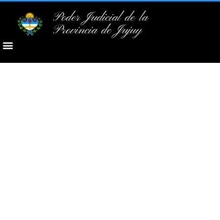
Poder Judicial de la
Provincia de Jujuy