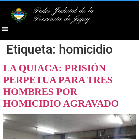
Poder Judicial de la
Provincia de Jujuy
Etiqueta:
homicidio
LA QUIACA: PRISIÓN
PERPETUA PARA TRES
HOMBRES POR
HOMICIDIO AGRAVADO