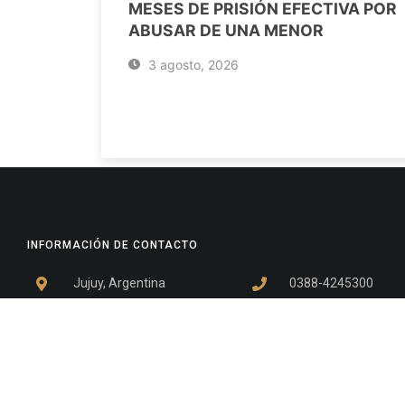
MESES DE PRISIÓN EFECTIVA POR
ABUSAR DE UNA MENOR
3 agosto, 2026
INFORMACIÓN DE CONTACTO
Jujuy, Argentina
0388-4245300
Edificio Central : 0388-4245300
Suprema Corte de Justicia: 4245330 - 4245331 - 4245332 
- 4245335
Juzgado Civil: 4245321 - 4245322 - 4245323 - 4245324 - 4