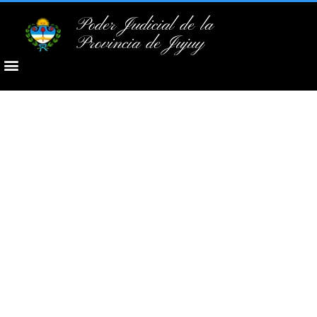
Poder Judicial de la
Provincia de Jujuy