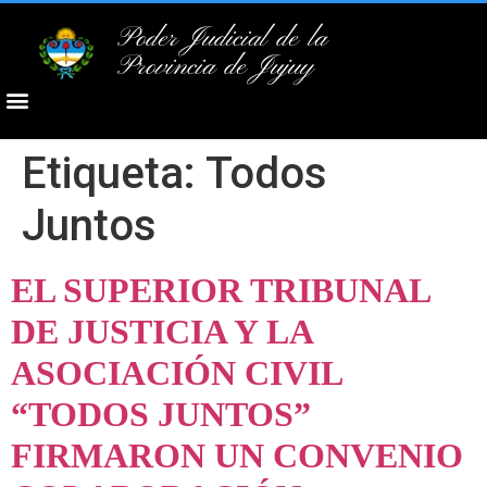
Poder Judicial de la
Provincia de Jujuy
Etiqueta:
Todos
Juntos
EL SUPERIOR TRIBUNAL
DE JUSTICIA Y LA
ASOCIACIÓN CIVIL
“TODOS JUNTOS”
FIRMARON UN CONVENIO