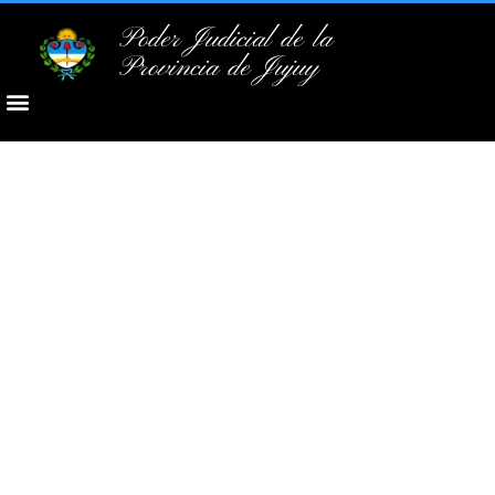
Poder Judicial de la
Provincia de Jujuy