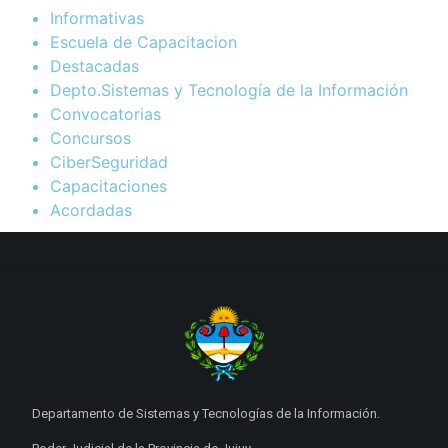
Informativas
Escuela de Capacitacion
Destacadas
Depto.Sistemas y Tecnología de la Información
Convocatorias
Concursos
CiberSeguridad
Capacitaciones
Acordadas
Departamento de Sistemas y Tecnologías de la Información.