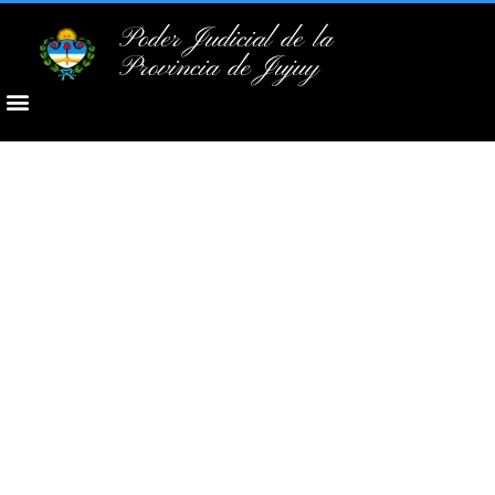
Poder Judicial de la
Provincia de Jujuy