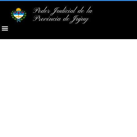
Poder Judicial de la
Provincia de Jujuy