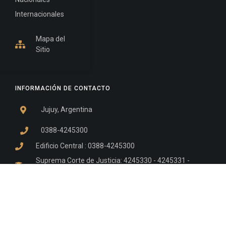
Internacionales
Mapa del
Sitio
INFORMACIÓN DE CONTACTO
Jujuy, Argentina
0388-4245300
Edificio Central : 0388-4245300
Suprema Corte de Justicia: 4245330 - 4245331 -
4245332 - 4245334 - 4245335
Juzgado Civil: 4245321 - 4245322 - 4245323 - 4245324
- 4245325
Edificio Ex-Panorama: 4245342
Tribunal de Familia - Vocalías 1, 2 y 3: 4245340