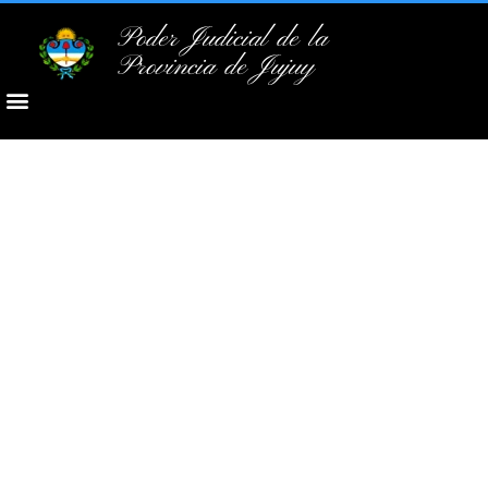
Poder Judicial de la
Provincia de Jujuy