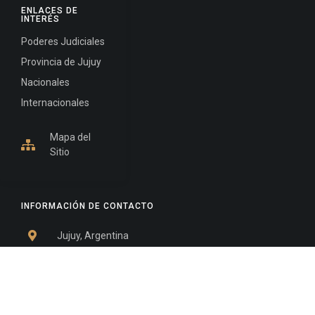
ENLACES DE
INTERÉS
Poderes Judiciales
Provincia de Jujuy
Nacionales
Internacionales
Mapa del
Sitio
INFORMACIÓN DE CONTACTO
Jujuy, Argentina
0388-4245300
Edificio Central : 0388-4245300
Suprema Corte de Justicia: 4245330 - 4245331 -