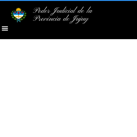
Poder Judicial de la
Provincia de Jujuy