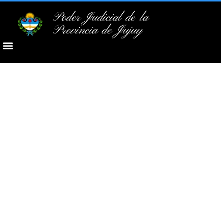
Poder Judicial de la
Provincia de Jujuy