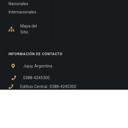
Nacionales
Internacionales
Mapa del
Sitio
INFORMACIÓN DE CONTACTO
Jujuy, Argentina
0388-4245300
Edificio Central : 0388-4245300
Suprema Corte de Justicia: 4245330 - 4245331 -
4245332 - 4245334 - 4245335
Juzgado Civil: 4245321 - 4245322 - 4245323 - 4245324
- 4245325
Edificio Ex-Panorama: 4245342