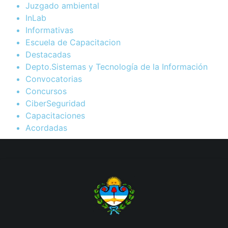
Juzgado ambiental
InLab
Informativas
Escuela de Capacitacion
Destacadas
Depto.Sistemas y Tecnología de la Información
Convocatorias
Concursos
CiberSeguridad
Capacitaciones
Acordadas