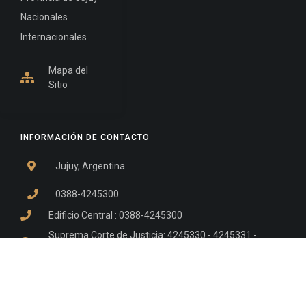
Nacionales
Internacionales
Mapa del
Sitio
INFORMACIÓN DE CONTACTO
Jujuy, Argentina
0388-4245300
Edificio Central : 0388-4245300
Suprema Corte de Justicia: 4245330 - 4245331 -
4245332 - 4245334 - 4245335
Juzgado Civil: 4245321 - 4245322 - 4245323 - 4245324
- 4245325
Edificio Ex-Panorama: 4245342