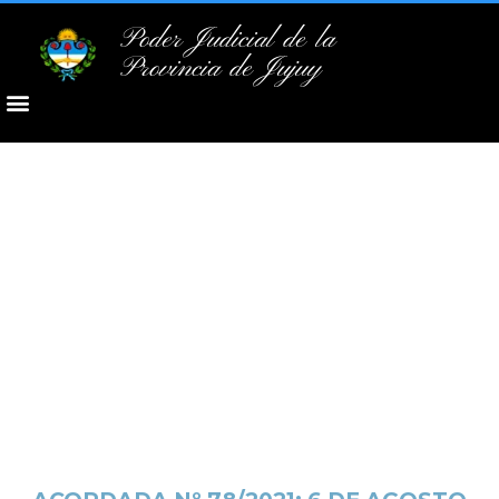
Poder Judicial de la
Provincia de Jujuy