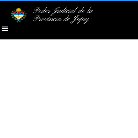
Poder Judicial de la
Provincia de Jujuy