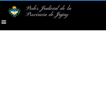
Poder Judicial de la
Provincia de Jujuy