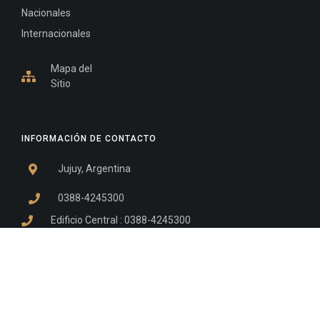
Nacionales
Internacionales
Mapa del
Sitio
INFORMACIÓN DE CONTACTO
Jujuy, Argentina
0388-4245300
Edificio Central : 0388-4245300
Suprema Corte de Justicia: 4245330 - 4245331 -
4245332 - 4245334 - 4245335
Juzgado Civil: 4245321 - 4245322 - 4245323 - 4245324
- 4245325
Edificio Ex-Panorama: 4245342