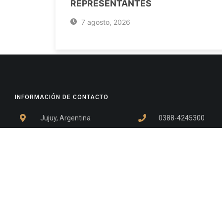
REPRESENTANTES
7 agosto, 2026
INFORMACIÓN DE CONTACTO
Jujuy, Argentina
0388-4245300
Edificio Central : 0388-4245300
Suprema Corte de Justicia: 4245330 - 4245331 - 4245332 
- 4245335
Juzgado Civil: 4245321 - 4245322 - 4245323 - 4245324 - 4
Edificio Ex-Panorama: 4245342
Tribunal de Familia - Vocalías 1, 2 y 3: 4245340
Tribunal de Familia - Vocalías 4, 5 y 6: 4245341