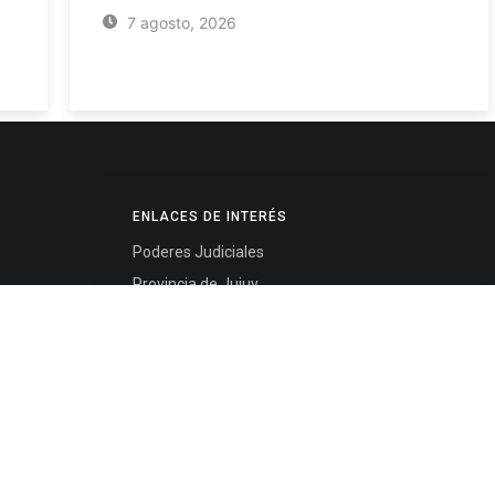
7 agosto, 2026
ENLACES DE INTERÉS
Poderes Judiciales
Provincia de Jujuy
Nacionales
- 4245334
Internacionales
245325
Mapa del Sitio