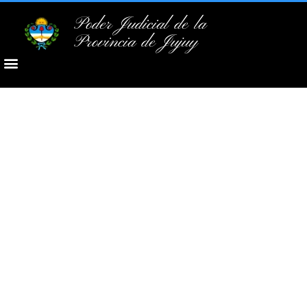
Poder Judicial de la
Provincia de Jujuy