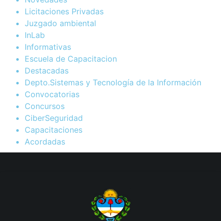
Licitaciones Privadas
Juzgado ambiental
InLab
Informativas
Escuela de Capacitacion
Destacadas
Depto.Sistemas y Tecnología de la Información
Convocatorias
Concursos
CiberSeguridad
Capacitaciones
Acordadas