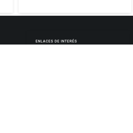
ENLACES DE INTERÉS
Poderes Judiciales
Provincia de Jujuy
Nacionales
- 4245334
Internacionales
245325
Mapa del Sitio