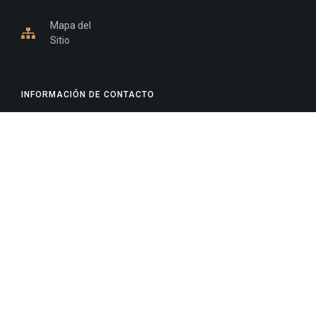
Mapa del
Sitio
INFORMACIÓN DE CONTACTO
Jujuy, Argentina
0388-4245300
Edificio Central : 0388-4245300
Suprema Corte de Justicia: 4245330 - 4245331 -
4245332 - 4245334 - 4245335
Juzgado Civil: 4245321 - 4245322 - 4245323 - 4245324
- 4245325
Edificio Ex-Panorama: 4245342
Tribunal de Familia - Vocalías 1, 2 y 3: 4245340
Tribunal de Familia - Vocalías 4, 5 y 6: 4245341