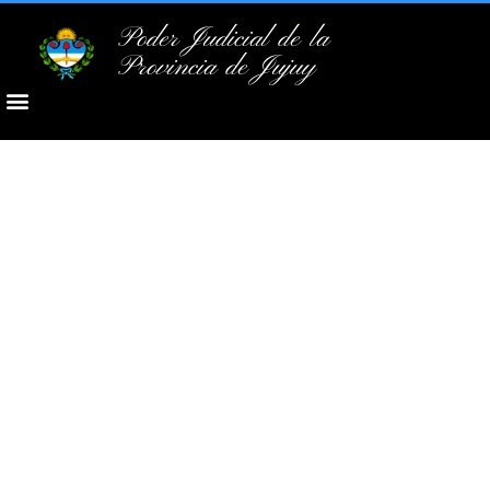
Poder Judicial de la
Provincia de Jujuy