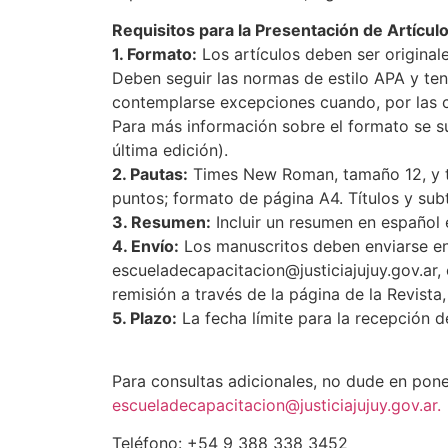
Requisitos para la Presentación de Artículo
1. Formato:
Los artículos deben ser originale
Deben seguir las normas de estilo APA y ten
contemplarse excepciones cuando, por las ca
Para más información sobre el formato se sug
última edición).
2. Pautas:
Times New Roman, tamaño 12, y tam
puntos; formato de página A4. Títulos y subt
3. Resumen:
Incluir un resumen en español 
4. Envío:
Los manuscritos deben enviarse en 
escueladecapacitacion@justiciajujuy.gov.ar,
remisión a través de la página de la Revista, 
5. Plazo:
La fecha límite para la recepción d
Para consultas adicionales, no dude en pone
escueladecapacitacion@justiciajujuy.gov.ar.
Teléfono: +54 9 388 338 3452