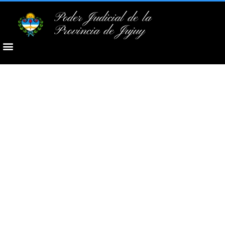
Poder Judicial de la
Provincia de Jujuy