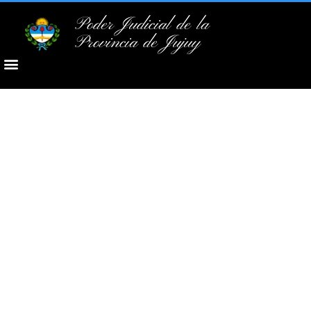
Poder Judicial de la
Provincia de Jujuy