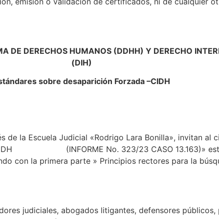
ión, emisión o validación de certificados, ni de cualquier o
MA DE DERECHOS HUMANOS (DDHH) Y DERECHO INTE
(DIH)
stándares sobre desaparición Forzada –CIDH
s de la Escuela Judicial «Rodrigo Lara Bonilla», invitan al 
a -CIDH (INFORME No. 323/23 CASO 13.163)» este imp
ando con la primera parte » Principios rectores para la bú
dores judiciales, abogados litigantes, defensores públicos, 