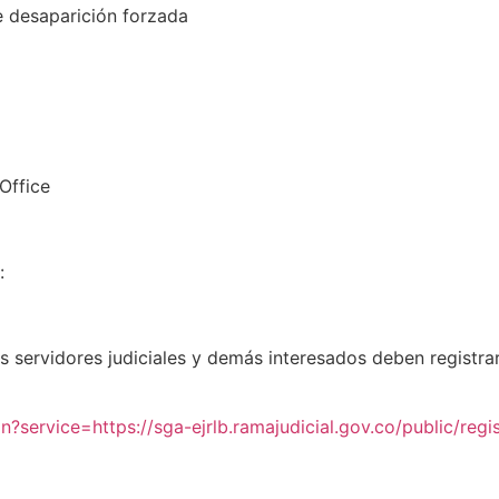
e desaparición forzada
 Office
e:
s servidores judiciales y demás interesados deben registra
in?service=https://sga-ejrlb.ramajudicial.gov.co/public/regi