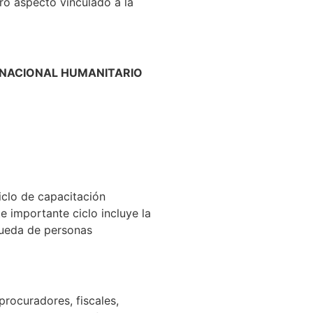
tro aspecto vinculado a la
RNACIONAL HUMANITARIO
ciclo de capacitación
ortante ciclo incluye la
squeda de personas
procuradores, fiscales,