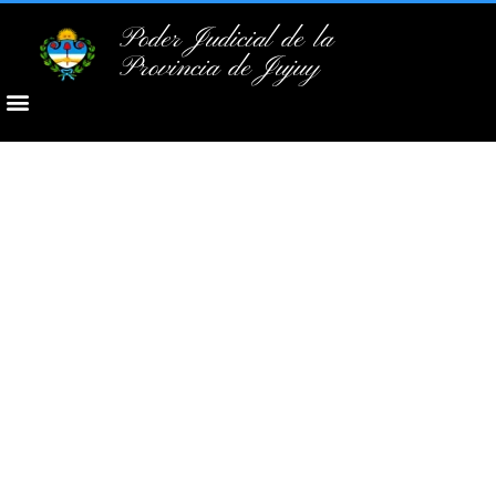
Poder Judicial de la
Provincia de Jujuy