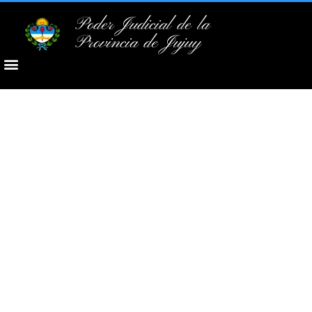
Poder Judicial de la
Provincia de Jujuy