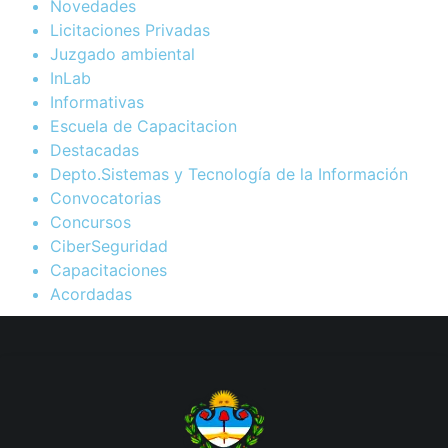
Novedades
Licitaciones Privadas
Juzgado ambiental
InLab
Informativas
Escuela de Capacitacion
Destacadas
Depto.Sistemas y Tecnología de la Información
Convocatorias
Concursos
CiberSeguridad
Capacitaciones
Acordadas