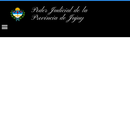
Poder Judicial de la
Provincia de Jujuy