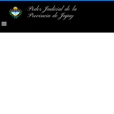
Poder Judicial de la
Provincia de Jujuy