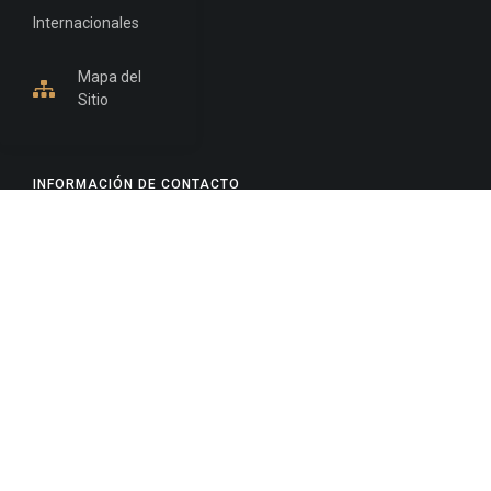
Internacionales
Mapa del
Sitio
INFORMACIÓN DE CONTACTO
Jujuy, Argentina
0388-4245300
Edificio Central : 0388-4245300
Suprema Corte de Justicia: 4245330 - 4245331 -
4245332 - 4245334 - 4245335
Juzgado Civil: 4245321 - 4245322 - 4245323 - 4245324
- 4245325
Edificio Ex-Panorama: 4245342
Tribunal de Familia - Vocalías 1, 2 y 3: 4245340