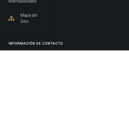
Internacionales
Mapa del
Sitio
INFORMACIÓN DE CONTACTO
Jujuy, Argentina
0388-4245300
Edificio Central : 0388-4245300
Suprema Corte de Justicia: 4245330 - 4245331 -
4245332 - 4245334 - 4245335
Juzgado Civil: 4245321 - 4245322 - 4245323 - 4245324
- 4245325
Edificio Ex-Panorama: 4245342
Tribunal de Familia - Vocalías 1, 2 y 3: 4245340