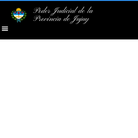
Poder Judicial de la
Provincia de Jujuy