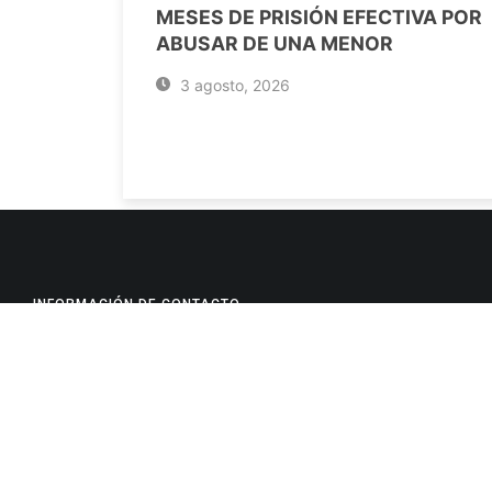
MESES DE PRISIÓN EFECTIVA POR
ABUSAR DE UNA MENOR
3 agosto, 2026
INFORMACIÓN DE CONTACTO
Jujuy, Argentina
0388-4245300
Edificio Central : 0388-4245300
Suprema Corte de Justicia: 4245330 - 4245331 - 4245332 
- 4245335
Juzgado Civil: 4245321 - 4245322 - 4245323 - 4245324 - 4