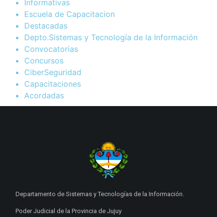
Informativas
Escuela de Capacitacion
Destacadas
Depto.Sistemas y Tecnología de la Información
Convocatorias
Concursos
CiberSeguridad
Capacitaciones
Acordadas
Departamento de Sistemas y Tecnologías de la Información.
Poder Judicial de la Provincia de Jujuy