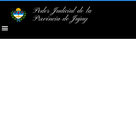
Poder Judicial de la
Provincia de Jujuy