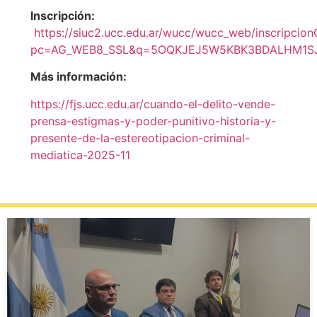
Inscripción:
https://siuc2.ucc.edu.ar/wucc/wucc_web/inscripci
pc=AG_WEB8_SSL&q=5OQKJEJ5W5KBK3BDALHM1S
Más información:
https://fjs.ucc.edu.ar/cuando-el-delito-vende-
prensa-estigmas-y-poder-punitivo-historia-y-
presente-de-la-estereotipacion-criminal-
mediatica-2025-11