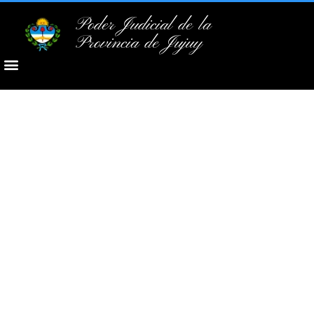
Poder Judicial de la
Provincia de Jujuy