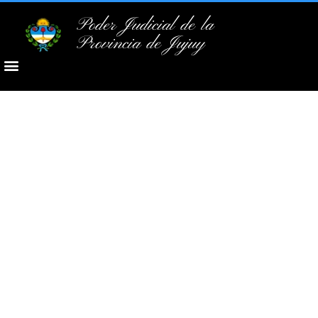
Poder Judicial de la
Provincia de Jujuy