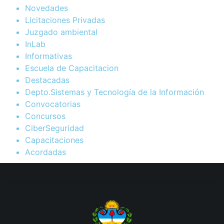
Novedades
Licitaciones Privadas
Juzgado ambiental
InLab
Informativas
Escuela de Capacitacion
Destacadas
Depto.Sistemas y Tecnología de la Información
Convocatorias
Concursos
CiberSeguridad
Capacitaciones
Acordadas