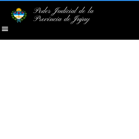
Poder Judicial de la
Provincia de Jujuy