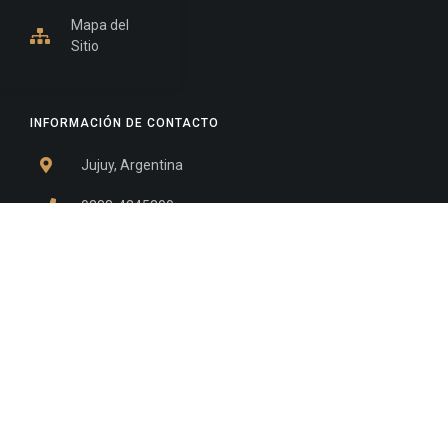
Mapa del
Sitio
INFORMACIÓN DE CONTACTO
Jujuy, Argentina
0388-4245300
Edificio Central : 0388-4245300
Suprema Corte de Justicia: 4245330 - 4245331 -
4245332 - 4245334 - 4245335
Juzgado Civil: 4245321 - 4245322 - 4245323 - 4245324
- 4245325
Edificio Ex-Panorama: 4245342
Tribunal de Familia - Vocalías 1, 2 y 3: 4245340
Tribunal de Familia - Vocalías 4, 5 y 6: 4245341