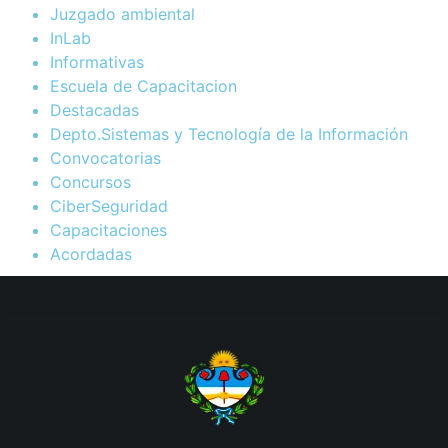
Juzgado ambiental
InLab
Informativas
Escuela de Capacitacion
Destacadas
Depto.Sistemas y Tecnología de la Información
Convocatorias
Concursos
CiberSeguridad
Capacitaciones
Acordadas