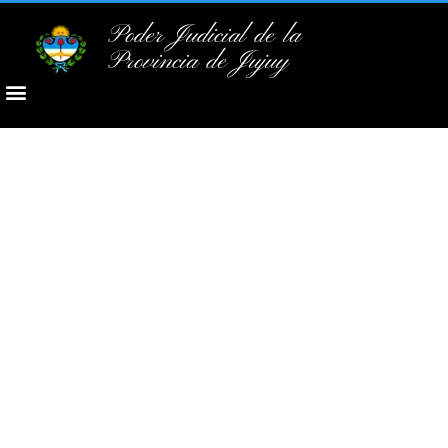
Poder Judicial de la
Provincia de Jujuy