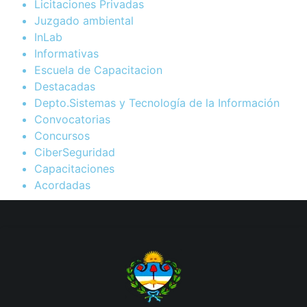
Licitaciones Privadas
Juzgado ambiental
InLab
Informativas
Escuela de Capacitacion
Destacadas
Depto.Sistemas y Tecnología de la Información
Convocatorias
Concursos
CiberSeguridad
Capacitaciones
Acordadas