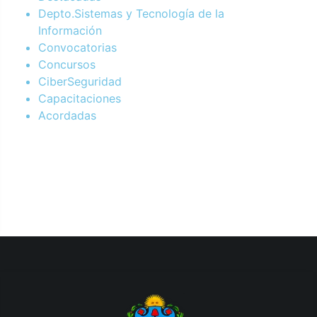
Depto.Sistemas y Tecnología de la
Información
Convocatorias
Concursos
CiberSeguridad
Capacitaciones
Acordadas