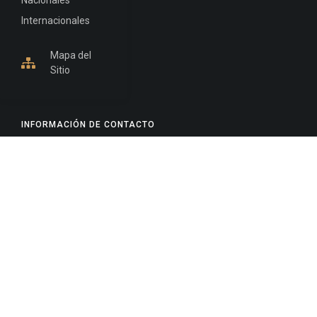
Internacionales
Mapa del
Sitio
INFORMACIÓN DE CONTACTO
Jujuy, Argentina
0388-4245300
Edificio Central : 0388-4245300
Suprema Corte de Justicia: 4245330 - 4245331 -
4245332 - 4245334 - 4245335
Juzgado Civil: 4245321 - 4245322 - 4245323 - 4245324
- 4245325
Edificio Ex-Panorama: 4245342
Tribunal de Familia - Vocalías 1, 2 y 3: 4245340