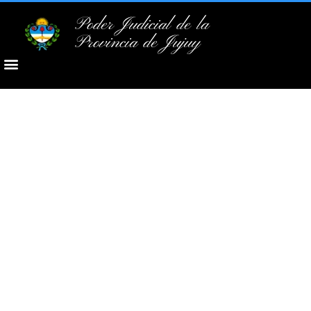
Poder Judicial de la
Provincia de Jujuy