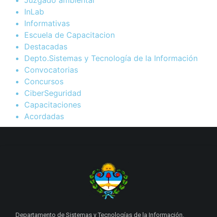
Juzgado ambiental
InLab
Informativas
Escuela de Capacitacion
Destacadas
Depto.Sistemas y Tecnología de la Información
Convocatorias
Concursos
CiberSeguridad
Capacitaciones
Acordadas
Departamento de Sistemas y Tecnologías de la Información.