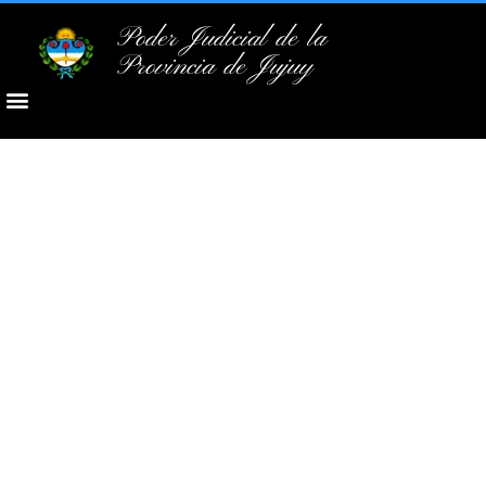
Poder Judicial de la
Provincia de Jujuy