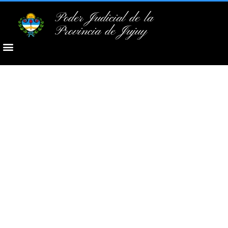
Poder Judicial de la
Provincia de Jujuy