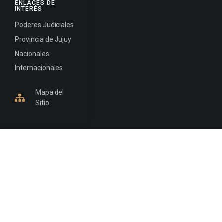
ENLACES DE
INTERÉS
Poderes Judiciales
Provincia de Jujuy
Nacionales
Internacionales
Mapa del
Sitio
INFORMACIÓN DE CONTACTO
Jujuy, Argentina
0388-4245300
Edificio Central : 0388-4245300
Suprema Corte de Justicia: 4245330 - 4245331 -