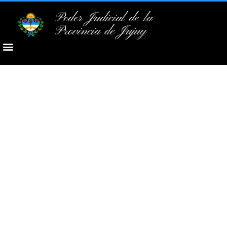
Poder Judicial de la
Provincia de Jujuy