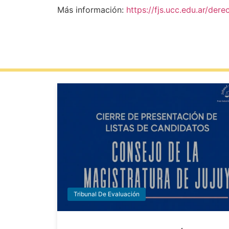
Más información:
https://fjs.ucc.edu.ar/der
Tribunal De Evaluación