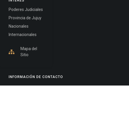
INTERÉS
Poderes Judiciales
Provincia de Jujuy
Nacionales
Internacionales
Mapa del
Sitio
INFORMACIÓN DE CONTACTO
Jujuy, Argentina
0388-4245300
Edificio Central : 0388-4245300
Suprema Corte de Justicia: 4245330 - 4245331 -
4245332 - 4245334 - 4245335