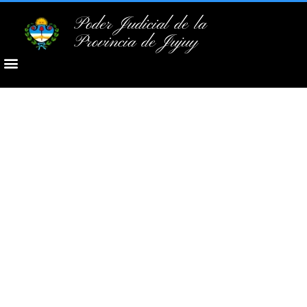
Poder Judicial de la
Provincia de Jujuy