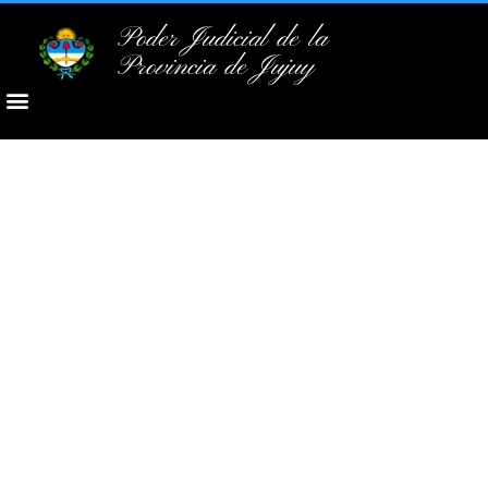
Poder Judicial de la
Provincia de Jujuy