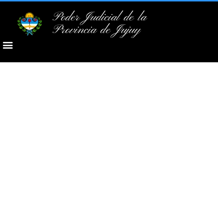
Poder Judicial de la
Provincia de Jujuy