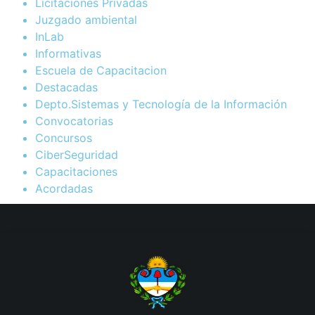
Licitaciones Privadas
Juzgado ambiental
InLab
Informativas
Escuela de Capacitacion
Destacadas
Depto.Sistemas y Tecnología de la Información
Convocatorias
Concursos
CiberSeguridad
Capacitaciones
Acordadas